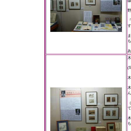
ま
木
(
木
木
ん