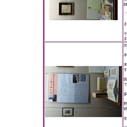
そ
木
木