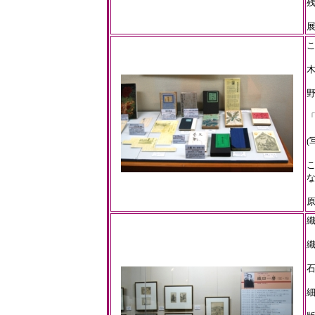
(
こ
織
織