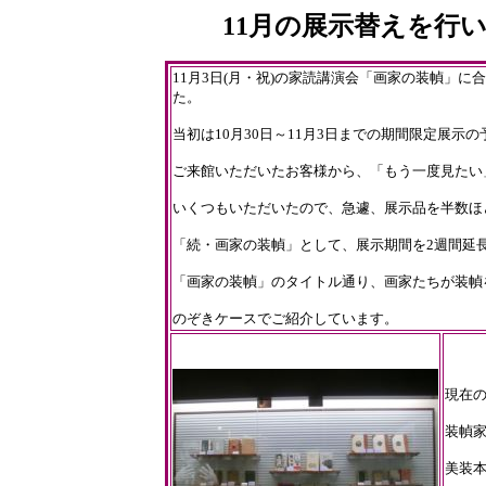
11月の展示替えを行い
11月3日(月・祝)の家読講演会「画家の装幀」
た。
当初は10月30日～11月3日までの期間限定展示
ご来館いただいたお客様から、「もう一度見たい
いくつもいただいたので、急遽、展示品を半数ほ
「続・画家の装幀」として、展示期間を2週間延
「画家の装幀」のタイトル通り、画家たちが装幀
のぞきケースでご紹介しています。
現在
装幀家
美装