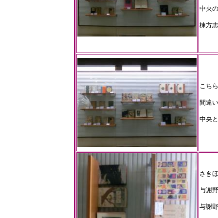
中央の
棟方志
こちら
間違
中央
さき
与謝野
与謝