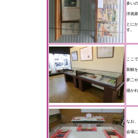
多い
洋画家
とに
す。
ここで
装幀
夢二
描か
なお、
会場