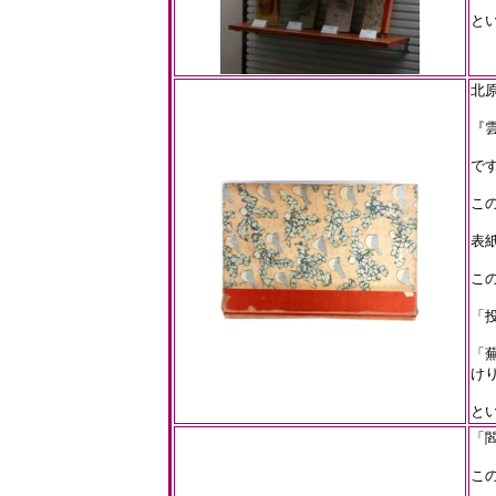
と
北原
『雲
で
こ
表紙
こ
「
「
け
と
「
こ