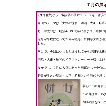
７月の展
7月7日(火)から、常設展の展示スペースを一部入
今回のテーマは「女性の憧れ 明治・大正・昭和
野田宇太郎は、明治42(1909)年に生まれ、昭和59
元号が平成になって27年が経ち、野田宇太郎が
した。
そこで、今回はいつもと違う視点から野田宇太郎
明治・大正・昭和のイラストレーターを取り上げ
なかでも、女性に人気のあった画家たちを中心に
野田が生きた明治・大正・昭和という時代を感じ
最初にご紹介す
この号は大正15(
表紙の絵を描いてい