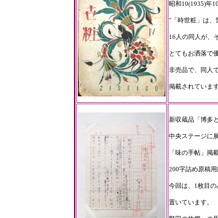
昭和10(193
"「時世粧」は、
16人の同人が、
とてもお洒落で
非売品で、同人
掲載されていま
新収蔵品「博多
中央ステージに
「味の手帖」掲載、
200字詰め原稿
今回は、1枚目
置いています。