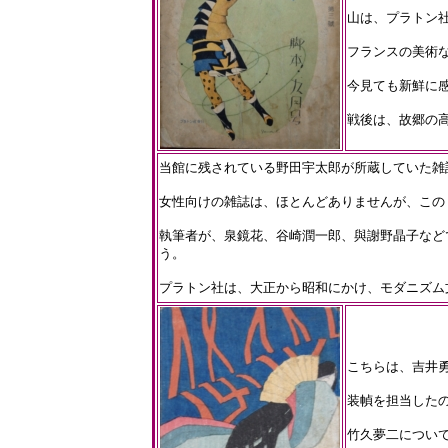
山は、プラトン
フランスの美術
今見ても新鮮に
戦後は、故郷の
当館に残されている野田宇太郎が所蔵していた雑
女性向けの雑誌は、ほとんどありませんが、この
執筆者が、泉鏡花、谷崎潤一郎、與謝野晶子など
う。
プラトン社は、大正から昭和にかけ、モダニズム
こちらは、吉井勇
装幀を担当したのは
竹久夢二につい