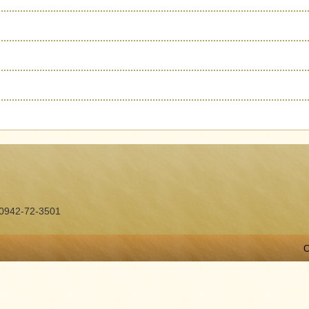
2-72-3501
C