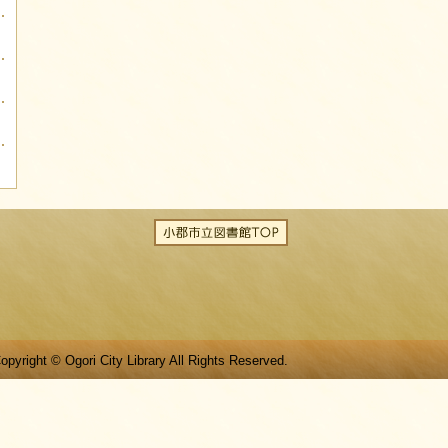
opyright © Ogori City Library All Rights Reserved.