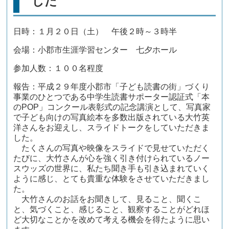
した
日時：１月２０日（土） 午後２時～３時半
会場：小郡市生涯学習センター 七夕ホール
参加人数：１００名程度
報告：平成２９年度小郡市「子ども読書の街」づくり
事業のひとつである中学生読書サポーター認証式「本
のPOP」コンクール表彰式の記念講演として、写真家
で子ども向けの写真絵本を多数出版されている大竹英
洋さんをお迎えし、スライドトークをしていただきま
した。
たくさんの写真や映像をスライドで見せていただく
たびに、大竹さんが心を強く引き付けられているノー
スウッズの世界に、私たち聞き手も引き込まれていく
ように感じ、とても貴重な体験をさせていただきまし
た。
大竹さんのお話をお聞きして、見ること、聞くこ
と、気づくこと、感じること、観察することがどれほ
ど大切なことかを改めて考える機会を得たように思い