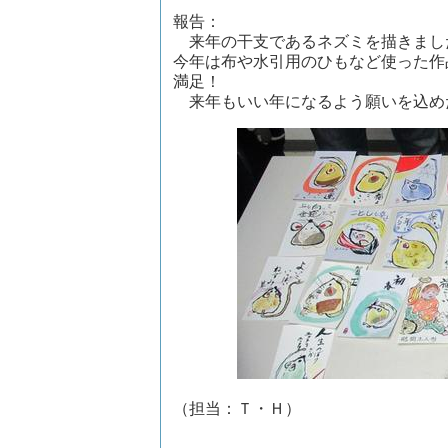
報告：
来年の干支であるネズミを描きまし
今年は布や水引用のひもなど使った作
満足！
来年もいい年になるよう願いを込め
（担当：Ｔ・Ｈ）