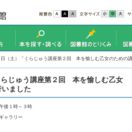
５日（土）「くらじゅう講座第２回 本を愉しむ乙女のための
くらじゅう講座第２回 本を愉しむ乙女
行いました
午後１時～３時
市民ギャラリー