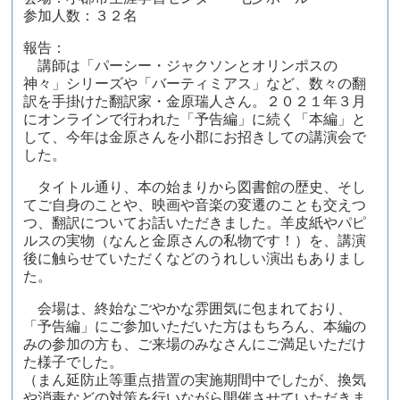
参加人数：３２名
報告：
講師は「パーシー・ジャクソンとオリンポスの
神々」シリーズや「バーティミアス」など、数々の翻
訳を手掛けた翻訳家・金原瑞人さん。２０２１年３月
にオンラインで行われた「予告編」に続く「本編」と
して、今年は金原さんを小郡にお招きしての講演会で
した。
タイトル通り、本の始まりから図書館の歴史、そし
てご自身のことや、映画や音楽の変遷のことも交えつ
つ、翻訳についてお話いただきました。羊皮紙やパピ
ルスの実物（なんと金原さんの私物です！）を、講演
後に触らせていただくなどのうれしい演出もありまし
た。
会場は、終始なごやかな雰囲気に包まれており、
「予告編」にご参加いただいた方はもちろん、本編の
みの参加の方も、ご来場のみなさんにご満足いただけ
た様子でした。
（まん延防止等重点措置の実施期間中でしたが、換気
や消毒などの対策を行いながら開催させていただきま