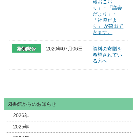
報おごお
り」・「議会
だより」・
「社協だよ
り」 が貸出で
きます。
2020年07月06日
資料の寄贈を
希望されてい
る方へ
図書館からのお知らせ
2026年
2025年