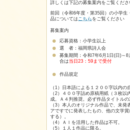
詳しくは下記の募集案内をご覧くださ
前回（令和6年度・第35回）の小学
品については
こちら
をご覧ください
募集案内
応募資格：小学生以上
選 者：福岡県詩人会
募集期間：令和7年6月1日(日)～8
合は
当日23：59まで受付
作品規定
（1）日本語による１２００字以内の
（2）４００字詰め原稿用紙（３枚以
成。Ａ４判推奨。必ず作品タイトルの
（3）本人のオリジナル作品で、未発
アですでに発表したもの、他の文学賞
する）。
（4）ＡＩを活用した作品は不可。
（5）１人１作品に限る。