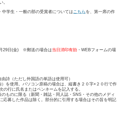
い。
生・中学生・一般の部の受賞者については
こちら
を、第一席の作
月29日(金) ※郵送の場合は
当日消印有効
・WEBフォームの場
自由詩（ただし外国語の単語は使用可）
内）を使用。パソコン原稿の場合は、縦書き２０字×２０行で作
次の行に氏名またはペンネームを記入する。
表のものに限る（新聞・雑誌・同人誌・SNS・その他のメディ
に応募した作品は除く。部分的に引用する場合はその旨を明記