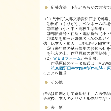
応募方法 下記どちらかの方法で
（1）野田宇太郎文学資料館まで郵送
①氏名（ふりがな、ペンネームの場
②年齢（小・中・高校生は学年）
③郵便番号・住所・電話番号（小・
④募集を知った媒体名＜A.公募ガイド
誌 D.友人・知人 E.野田宇太郎文
⑤（来年度の献詩募集のお知らせを
を記入の上、作品原稿の裏面貼付け
（2）
ＷＥＢフォーム
から応募。
作品原稿のデータ形式は、MSWord(do
第36回野田宇太郎生誕祭献詩＜原稿用
ることを推奨。
その他
作品は原則として返却せず、入選作品
受賞後、本人のオリジナル作品でない
表 彰