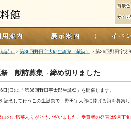
（献詩）
>
第36回野田宇太郎生誕祭（献詩）
> 第36回野田宇
誕祭 献詩募集→締め切りました
6日(日)に「第36回野田宇太郎生誕祭」を開催します。
を記念して行うこの生誕祭で、野田宇太郎に捧げる詩を募集し
た。沢山のご応募ありがとうございました。受賞者の発表は9月下旬