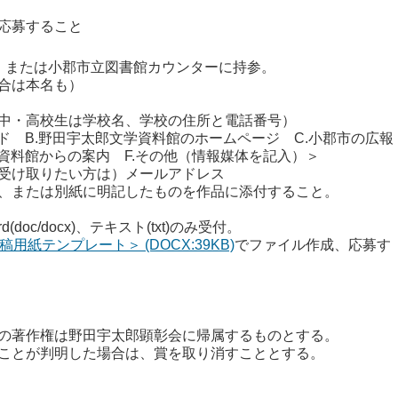
応募すること
、または小郡市立図書館カウンターに持参。
合は本名も）
中・高校生は学校名、学校の住所と電話番号）
 B.野田宇太郎文学資料館のホームページ C.小郡市の広報
学資料館からの案内 F.その他（情報媒体を記入）＞
受け取りたい方は）メールアドレス
、または別紙に明記したものを作品に添付すること。
c/docx)、テキスト(txt)のみ受付。
紙テンプレート＞ (DOCX:39KB)
でファイル作成、応募す
の著作権は野田宇太郎顕彰会に帰属するものとする。
ことが判明した場合は、賞を取り消すこととする。