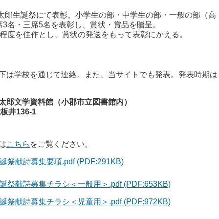
宇太郎生誕祭にて表彰。小学生の部・中学生の部・一般の部（高
席3名・三席5名を表彰し、賞状・賞品を贈呈。
名程度を佳作とし、賞状の発送をもって表彰にかえる。
下は学校を通じて連絡。また、当サイトでも発表。発表時期は
太郎文学資料館（小郡市立図書館内）
井136-1
は
こちら
をご覧ください。
献詩募集要項.pdf (PDF:291KB)
献詩募集チラシ＜一般用＞.pdf (PDF:653KB)
献詩募集チラシ＜児童用＞.pdf (PDF:972KB)