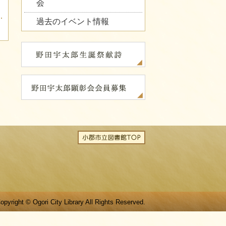
会
過去のイベント情報
opyright © Ogori City Library All Rights Reserved.