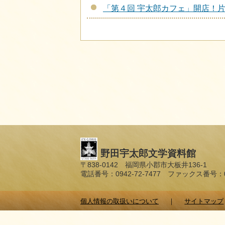
「第４回 宇太郎カフェ」開店！片
野田宇太郎文学資料館
〒838-0142 福岡県小郡市大板井136-1
電話番号：0942-72-7477 ファックス番号：094
個人情報の取扱いについて
サイトマップ