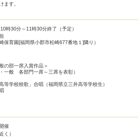
けます。
0時30分～11時30分終了（予定）
前
園[福岡県小郡市松崎677番地１]隣り）
般の部一席入賞作品＞
・一般 各部門一席～三席を表彰）
高等学校校歌」合唱（福岡県立三井高等学校生）
唱
開催
近く）