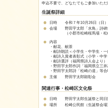
申込不要で、どなたでもご参加いただ
生誕祭詳細
日時 令和７年10月26日（日）1
会場 野田宇太郎「水鳥」詩碑
（小郡市松崎桜馬場・松崎保育
内容
・
献花、献茶
・献詩朗読＜小学生・中学生・一
・献詩入賞者表彰式（小学・中学
・献詩選評（福岡県詩人会より）
・野田宇太郎作詞「福岡県立三井
・野田宇太郎詩「松崎の道」等合
主催 野田宇太郎顕彰会
関連行事・松崎区文化祭
日時 野田宇太郎生誕祭と同日
場所 松崎公民館（生誕祭会場