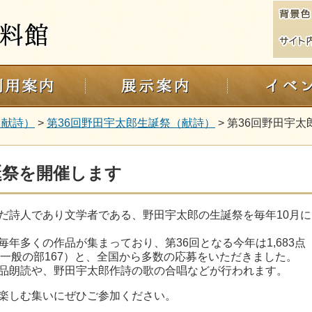
（献詩）
>
第36回野田宇太郎生誕祭（献詩）
> 第36回野田宇
誕祭を開催します
だ詩人であり文学者である、野田宇太郎の生誕祭を毎年
10
月に
毎年多くの作品が集まっており、第
36
回となる今年は1
,683
点
4、一般の部167）と、全国から多数の応募をいただきました。
品朗読や、野田宇太郎作詩の歌の合唱などが行われます。
楽しむ集いにぜひご参加ください。