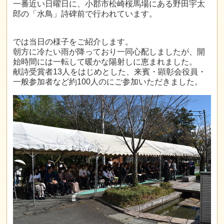
一番近い日曜日に、小郡市松崎桜馬場にある野田宇太
郎の「水鳥」詩碑前で行われています。
では当日の様子をご紹介します。
朝方に冷たい雨が降っており一同心配しましたが、開
始時間には一転して暖かな陽射しに恵まれました。
献詩受賞者13
人
をはじめとした、来賓・顕彰会役員・
一般参加者など約
100
人のにご参加いただきました。