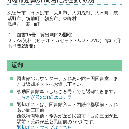
小郡市近隣の市町村にお住まいの方
久留米市、うきは市、大川市、大刀洗町、大木町、筑
紫野市、筑前町、朝倉市、東峰村
鳥栖市、基山町
１．図書
15冊
（貸出期間
2週間
）
２．AV資料（ビデオ・カセット・CD・DVD）
4点
（貸
出期間
2週間
）
返却
図書館のカウンター、ふれあい館三国図書室、ま
たは返却ポストへお返し下さい。
移動図書館車（しらさぎ号）でも返却できます。
しらさぎ号の詳細はコチラ
返却ポストは、図書館入口・西鉄小郡駅前・ふれ
あい館三国前
西鉄端間駅前・希みが丘公民館前・西鉄三国が丘
駅前・美鈴が丘公民館前の7か所です。
返却ポストマップはこちら