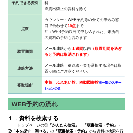
予約できる資料
料
※貸出禁止の資料を除く
カウンター・WEB予約等の全ての申込み窓
口で合わせて
15点
まで
点数
注：WEB予約以外で申し込まれた、未所蔵
の資料の予約も含みます
メール連絡
から
１週間
以内
（取置期間を過ぎ
取置期間
ると予約は取消されます）
メール連絡
※連絡不要を選択する場合は取
連絡方法
置期限にご注意ください。
本館
、
ふれあい館、移動図書館
※一部のステー
受取場所
ションのみ
WEB予約の流れ
１．
資料を検索する
トップページの①
「かんたん検索」
・
「蔵書検索・予約」・
②「本を探す・調べる」
の
「蔵書検索・予約」
から資料の検索を行