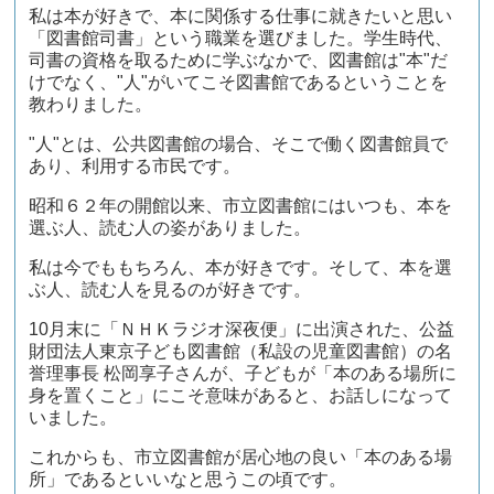
私は本が好きで、本に関係する仕事に就きたいと思い
「図書館司書」という職業を選びました。学生時代、
司書の資格を取るために学ぶなかで、図書館は"本"だ
けでなく、"人"がいてこそ図書館であるということを
教わりました。
"人"とは、公共図書館の場合、そこで働く図書館員で
あり、利用する市民です。
昭和６２年の開館以来、市立図書館にはいつも、本を
選ぶ人、読む人の姿がありました。
私は今でももちろん、本が好きです。そして、本を選
ぶ人、読む人を見るのが好きです。
10月末に「ＮＨＫラジオ深夜便」に出演された、公益
財団法人東京子ども図書館（私設の児童図書館）の名
誉理事長 松岡享子さんが、子どもが「本のある場所に
身を置くこと」にこそ意味があると、お話しになって
いました。
これからも、市立図書館が居心地の良い「本のある場
所」であるといいなと思うこの頃です。