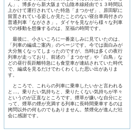
ん」、博多から新大阪まで山陰本線経由で１３時間以
上かけて運行されていた特急「まつかぜ」、原田駅に
留置されている姿しか見たことのない寝台車両付きの
普通列車「ながさき」。ダイヤを見ながら様々な列車
での移動を想像するのは、至福の時間です。
最後に、小さいころに一番楽しみに見ていたのは、
「列車の編成ご案内」のページです。今では面白みが
大分無くなってしまったのですが、当時は多くの夜行
列車が走っており、前述の「まつかぜ」や「白鳥」な
どの昼行長距離特急にも食堂車が連結されていた時代
で、編成を見るだけでわくわくした思い出がありま
す。
ところで、これらの列車に乗車したいかと言われる
と…。乗りたい気持ちと、乗りたくない気持ちが半々
というのが正直なところです。煙草が嫌いな自分にと
って、煙草の煙が充満する列車に長時間乗車するのは
拷問以外の何ものでもありません。禁煙化が進んだ社
会に感謝です。