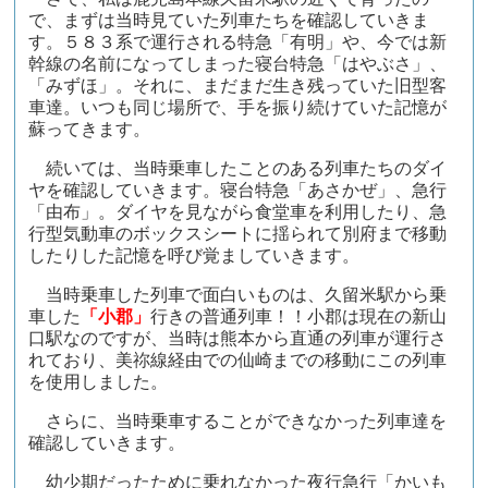
で、まずは当時見ていた列車たちを確認していきま
す。５８３系で運行される特急「有明」や、今では新
幹線の名前になってしまった寝台特急「はやぶさ」、
「みずほ」。それに、まだまだ生き残っていた旧型客
車達。いつも同じ場所で、手を振り続けていた記憶が
蘇ってきます。
続いては、当時乗車したことのある列車たちのダイ
ヤを確認していきます。寝台特急「あさかぜ」、急行
「由布」。ダイヤを見ながら食堂車を利用したり、急
行型気動車のボックスシートに揺られて別府まで移動
したりした記憶を呼び覚ましていきます。
当時乗車した列車で面白いものは、久留米駅から乗
車した
「小郡」
行きの普通列車！！小郡は現在の新山
口駅なのですが、当時は熊本から直通の列車が運行さ
れており、美祢線経由での仙崎までの移動にこの列車
を使用しました。
さらに、当時乗車することができなかった列車達を
確認していきます。
幼少期だったために乗れなかった夜行急行「かいも