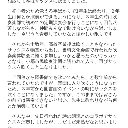
相談して私はサックスに決まりました。
初心者のため覚える事ばかりで
1
年生は終わり、２年
生は何とか演奏ができるようになり、３年生の時は吹
奏楽部で初めての定期演奏会を行うことになり四苦八
苦しながらも、仲間みんなで助け合いながら過ごしま
した。今思うと青春していたなと懐かしい限りです。
それから十数年、高校卒業後は吹くこともなかった
サックスを物置から出し、当時文化会館で行われた吹
奏楽体験会に軽く参加しようかと思ったのがキッカケ
となり、小郡市民吹奏楽団に誘われて入り、再びサッ
クスを吹くことになりました。
「同僚から図書館でも吹いてみたら」と数年前から
言われていたのですが、楽団に入り吹くようになった
ため、３年前から図書館のイベントの時にサックスを
吹くことになりました。ですが、このままでは皆さん
の前では演奏できないと思い、先生に教わりながら何
とか演奏しています。
そんな中、先日行われた詩の朗読とのコラボでサッ
クスを演奏しましたが、まだまだ未熟だなと思いまし
た。